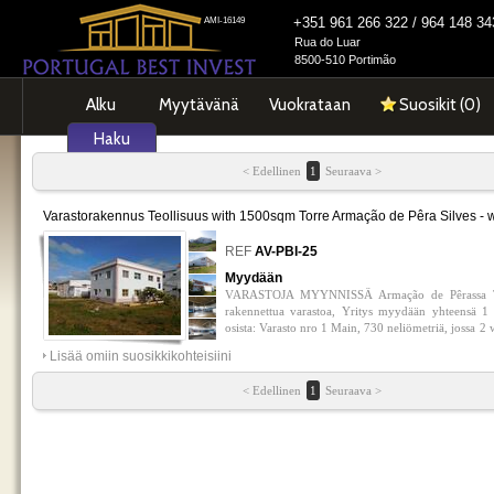
+351 961 266 322 / 964 148 
AMI-16149
Rua do Luar
8500-510 Portimão
Alku
Myytävänä
Vuokrataan
Suosikit (
0
)
Haku
< Edellinen
1
Seuraava >
Varastorakennus Teollisuus with 1500sqm Torre Armação de Pêra Silves - 
0
REF
AV-PBI-25
Myydään
VARASTOJA MYYNNISSÄ Armação de Pêrassa Tontt
rakennettua varastoa, Yritys myydään yhteensä 1
osista: Varasto nro 1 Main, 730 neliömetriä, jossa 
varastoa, tämä varasto voidaan myydä yksittäin 
Lisää omiin suosikkikohteisiini
neliömetriä, 1 toimisto, 1 hissilaatikko valmiiksi a
huipulle 5 muuta makuuhuonetta, 1 erittäin i
< Edellinen
1
Seuraava >
kylpyhuonetta ja erittäin suuri oleskelutila, Va
alakerrassa, 1 keittiö ja ylhäällä sama 290 nel
makuuhuonetta, 1 oleskelutila 80 neliömetriä, 4 wc
tontti paviljongin rakentamiseen, 250 neliömetri
varat sisältävän yrityksen ja sillä säästät monien 
on useita muita tontteja myytävänä lisää varastoje
muuntamista varten Hinnat neuvoteltavissa !