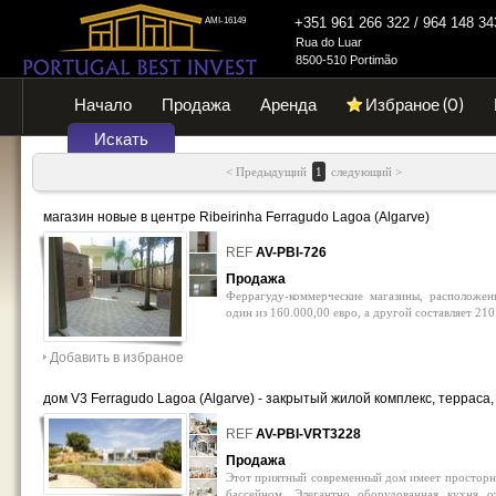
+351 961 266 322 / 964 148 
AMI-16149
Rua do Luar
8500-510 Portimão
Начало
Продажа
Аренда
Избраное (
0
)
Искать
< Предыдущий
1
следующий >
магазин новые в центре Ribeirinha Ferragudo Lagoa (Algarve)
0
REF
AV-PBI-726
Продажа
Феррагуду-коммерческие магазины, расположен
один из 160.000,00 евро, а другой составляет 210
Добавить в избраное
дом V3 Ferragudo Lagoa (Algarve) - закрытый жилой комплекс, терраса,
кондиционер, сад, бассейн, меблированная
0
REF
AV-PBI-VRT3228
Продажа
Этот приятный современный дом имеет простор
бассейном. Элегантно оборудованная кухня о