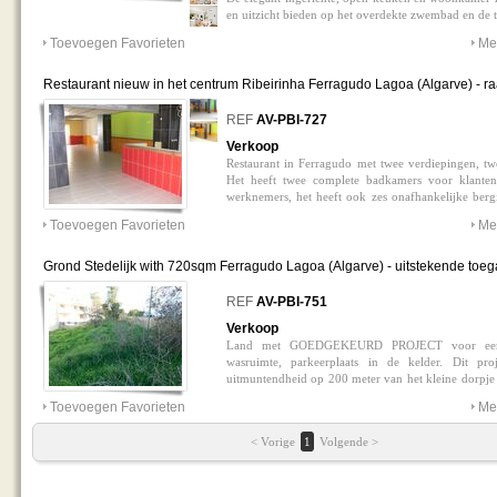
en uitzicht bieden op het overdekte zwembad en de 
beschikt over een en-suite badkamer met een douche i
Toevoegen Favorieten
Mee
twee kamers die kunnen worden omgezet in een
ondersteund door een complete badkamer met douch
aangenaam terras van 66,15m² met een tuin v
Restaurant nieuw in het centrum Ribeirinha Ferragudo Lagoa (Algarve) - r
toegankelijk vanuit elke kamer in het pand. Het
duplex
0
gebruikt als vakantiewoning of als investering. D
REF
AV-PBI-727
Gemeubileerd Zwembad Zwembadtype: Privé T
Verkoop
Bouwjaar: 2023 Centrale locatie Energiecertificering
Restaurant in Ferragudo met twee verdiepingen, twe
Het heeft twee complete badkamers voor klanten
werknemers, het heeft ook zes onafhankelijke bergi
dorp, 5 minuten van de stranden en dicht bij d
Toevoegen Favorieten
Mee
bevoorrechte omgeving naast het riviergebied met ve
Grond Stedelijk with 720sqm Ferragudo Lagoa (Algarve) - uitstekende toe
0
REF
AV-PBI-751
Verkoop
Land met GOEDGEKEURD PROJECT voor een
wasruimte, parkeerplaats in de kelder. Dit pr
uitmuntendheid op 200 meter van het kleine dorpje F
op het zuiden gericht met een uitstekende blootstel
Toevoegen Favorieten
Mee
toegang, dit project is gelegen in een omgeving w
herkwalificatie van het gehele voetgangersgebied
< Vorige
1
Volgende >
de Lagoa. Wat dit project nog aantrekkelijker maakt.