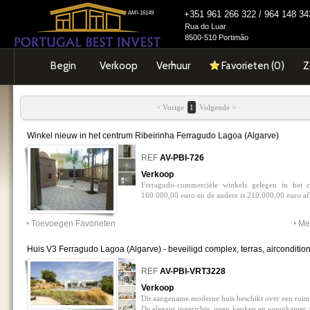
+351 961 266 322 / 964 148 
AMI-16149
Rua do Luar
8500-510 Portimão
Begin
Verkoop
Verhuur
Favorieten (
0
)
Z
< Vorige
1
Volgende >
Winkel nieuw in het centrum Ribeirinha Ferragudo Lagoa (Algarve)
0
REF
AV-PBI-726
Verkoop
Ferragudo-commerciële winkels gelegen in het c
160.000,00 euro en de andere is 210.000,00 euro af
Toevoegen Favorieten
Mee
Huis V3 Ferragudo Lagoa (Algarve) - beveiligd complex, terras, aircondition
tuin, zwembad, gemeubileerd
0
REF
AV-PBI-VRT3228
Verkoop
Dit aangename moderne huis beschikt over een rui
De elegant ingerichte, open keuken en woonkamer zi