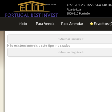
+351 961 266 322 / 964 148 
AMI-16149
Rua do Luar
8500-510 Portimão
Início
Para Venda
Para Arrendar
Favoritos (
< Anterior Seguinte >
Não existem imóveis deste tipo indexados
< Anterior Seguinte >