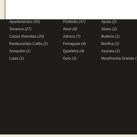
valor e potencial Não perca esta oportunidade ún
mais informações e agende uma visita. Excelente I
campo e em PAZ
Apartamentos
(95)
Portimão
(47)
Ajuda
(2)
Terrenos
(27)
Alvor
(8)
Silves
(2)
Casas Vivendas
(26)
Zahora
(7)
Budens
(1)
Restaurantes Cafés
(2)
Ferragudo
(4)
Benfica
(1)
Armazém
(1)
Quarteira
(4)
Azurara
(1)
Lojas
(1)
Guia
(3)
Mexilhoeira Grande
(