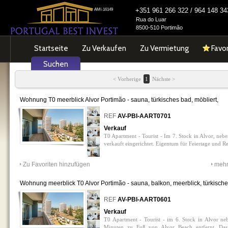
+351 961 266 322 / 964 148 
AMI-16149
Rua do Luar
8500-510 Portimão
Startseite
Zu Verkaufen
Zu Vermietung
Favor
Suchen
< Vorherige
1
Nächste >
Wohnung T0 meerblick Alvor Portimão - sauna, türkisches bad, möbliert,
meerblick, swimmingpool, balkon
0
REF
AV-PBI-AART0701
Verkauf
T0 Apartment - Tourist - Im 7. Stock in Alvor, neb
verkauft eingerichtet. Eigentum für Feiertage und Ren
Zu Favoriten hinzufügen
mehr
Wohnung meerblick T0 Alvor Portimão - sauna, balkon, meerblick, türkisch
bad, swimmingpool, möbliert
0
REF
AV-PBI-AART0601
Verkauf
T0 Apartment - Tourist - im 6. Stock in Alvor n
Minuten zu Fuß von Alvor Beach entfernt. Das