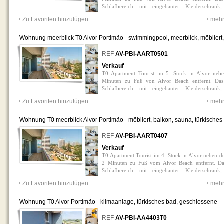
Schlafbereich mit eingebauter Kleiderschran
ausgestatteten Küchenzusehen und einem komplett
Zu Favoriten hinzufügen
mehr
eingerichtet. Eigentum für Feiertage und Rentabilität
Wohnung meerblick T0 Alvor Portimão - swimmingpool, meerblick, möbliert,
türkisches bad, balkon, sauna, 5. etage
0
REF
AV-PBI-AART0501
Verkauf
T0 Apartment Tourist im 5. Stock in Alvor neb
Minuten zu Fuß von Alvor Beach entfernt. Das
Schlafbereich mit eingebauter Kleiderschran
ausgestatteten Küchenzettel und einem komplett
Zu Favoriten hinzufügen
mehr
Eigentum hat ein Balky. Bad. verkauft eingerichtet. 
geeignet.
Wohnung T0 meerblick Alvor Portimão - möbliert, balkon, sauna, türkisches
4. etage, meerblick, swimmingpool
0
REF
AV-PBI-AART0407
Verkauf
T0 Apartment Tourist im 4. Stock in Alvor neben d
2 Minuten zu Fuß vom Alvor Beach entfernt. Da
Schlafbereich mit eingebauter Kleiderschran
ausgestatteten Küchenzettel und einem komplett
Zu Favoriten hinzufügen
mehr
Anwesen hat einen Balky-Blick mit dem Ausblick 
Eigentum für Feiertage und Rentabilität geeignet.
Wohnung T0 Alvor Portimão - klimaanlage, türkisches bad, geschlossene
wohnanlage, balkon, möbliert, swimmingpool, sauna, 4. etage
0
REF
AV-PBI-AA4403T0