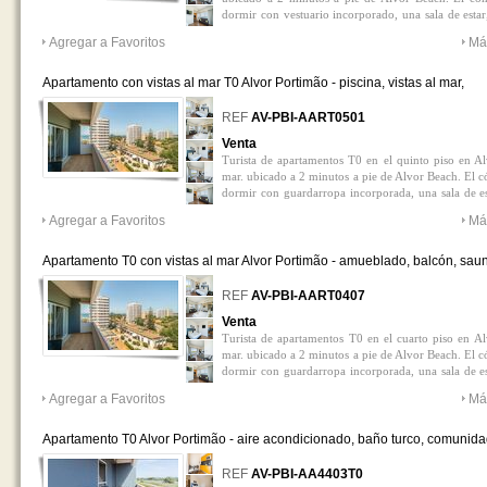
dormir con vestuario incorporado, una sala de esta
baño completo con baño. Bath. Vendido amueblado
Agregar a Favoritos
Má
y rentabilidad.
Apartamento con vistas al mar T0 Alvor Portimão - piscina, vistas al mar,
amueblado, baño turco, balcón, sauna, 5º planta
0
REF
AV-PBI-AART0501
Venta
Turista de apartamentos T0 en el quinto piso en Alv
mar. ubicado a 2 minutos a pie de Alvor Beach. El c
dormir con guardarropa incorporada, una sala de es
un baño completo con bañera. Balcony tiene un Ba
Agregar a Favoritos
Má
comunes de las áreas comunes que encontrará el gru
Balcony. Amueblado. Propiedad adecuada para vacaci
Apartamento T0 con vistas al mar Alvor Portimão - amueblado, balcón, sau
baño turco, 4º planta, vistas al mar, piscina
0
REF
AV-PBI-AART0407
Venta
Turista de apartamentos T0 en el cuarto piso en Alv
mar. ubicado a 2 minutos a pie de Alvor Beach. El c
dormir con guardarropa incorporada, una sala de es
un baño completo con bañera. Balcony tiene un Balc
Agregar a Favoritos
Má
comunes de las áreas comunes que encontrará el grup
bañera de la bañera. Amueblado. Propiedad adecuada
Apartamento T0 Alvor Portimão - aire acondicionado, baño turco, comunid
cerrada, balcón, amueblado, piscina, sauna, 4º planta
0
REF
AV-PBI-AA4403T0