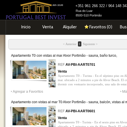
+351 961 266 322 / 964 148 
AMI-16149
Rua do Luar
8500-510 Portimão
Inicio
Venta
Alquiler
Favoritos (
0
)
Bus
< Anterior
1
Siguiente >
Apartamento T0 con vistas al mar Alvor Portimão - sauna, baño turco,
amueblado, vistas al mar, piscina, balcón
0
REF
AV-PBI-AART0701
Venta
Apartamento T0 - Turista - En el séptimo piso en Alv
mar. ubicado a 2 minutos a pie de Alvor Beach. El c
dormir con vestuario incorporado, una sala de esta
baño completo con baño. Bath. Vendido amueblado
Agregar a Favoritos
Má
y rentabilidad.
Apartamento con vistas al mar T0 Alvor Portimão - sauna, balcón, vistas al 
baño turco, piscina, amueblado
0
REF
AV-PBI-AART0601
Venta
Apartamento T0 - Turista - En el sexto piso en Alvor 
ubicado a 2 minutos a pie de Alvor Beach. El cóm