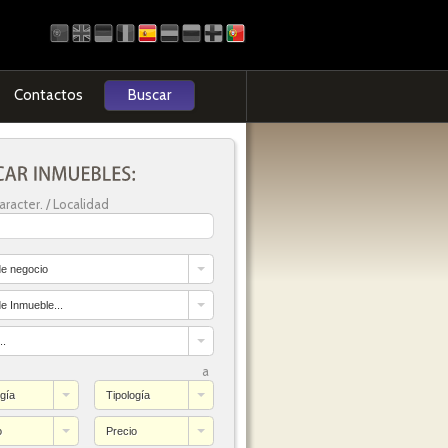
Contactos
Buscar
aracter. / Localidad
de negocio
de Inmueble...
..
a
ogía
Tipología
o
Precio