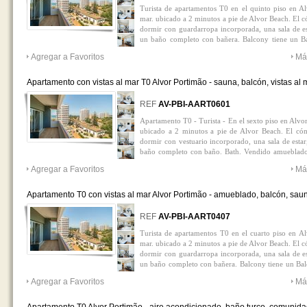
Turista de apartamentos T0 en el quinto piso en Alv
mar. ubicado a 2 minutos a pie de Alvor Beach. El c
dormir con guardarropa incorporada, una sala de es
un baño completo con bañera. Balcony tiene un Ba
comunes de las áreas comunes que encontrará el gru
Agregar a Favoritos
Má
Balcony. Amueblado. Propiedad adecuada para vacaci
Apartamento con vistas al mar T0 Alvor Portimão - sauna, balcón, vistas al 
baño turco, piscina, amueblado
0
REF
AV-PBI-AART0601
Apartamento T0 - Turista - En el sexto piso en Alvor 
ubicado a 2 minutos a pie de Alvor Beach. El cóm
dormir con vestuario incorporado, una sala de esta
baño completo con baño. Bath. Vendido amueblado
y rentabilidad.
Agregar a Favoritos
Má
Apartamento T0 con vistas al mar Alvor Portimão - amueblado, balcón, sau
baño turco, 4º planta, vistas al mar, piscina
0
REF
AV-PBI-AART0407
Turista de apartamentos T0 en el cuarto piso en Alv
mar. ubicado a 2 minutos a pie de Alvor Beach. El c
dormir con guardarropa incorporada, una sala de es
un baño completo con bañera. Balcony tiene un Balc
comunes de las áreas comunes que encontrará el grup
Agregar a Favoritos
Má
bañera de la bañera. Amueblado. Propiedad adecuada