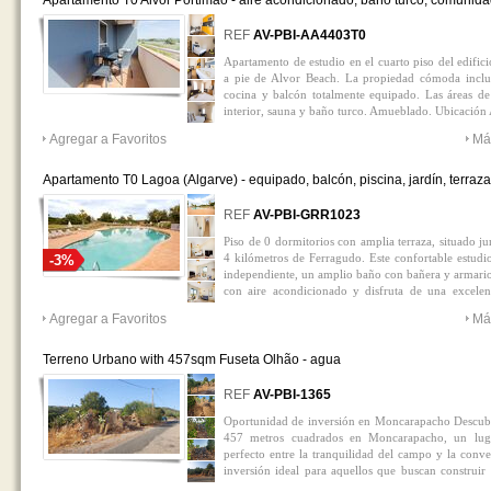
Apartamento T0 Alvor Portimão - aire acondicionado, baño turco, comunid
cerrada, balcón, amueblado, piscina, sauna, 4º planta
0
REF
AV-PBI-AA4403T0
Apartamento de estudio en el cuarto piso del edific
a pie de Alvor Beach. La propiedad cómoda inclu
cocina y balcón totalmente equipado. Las áreas d
interior, sauna y baño turco. Amueblado. Ubicación
Agregar a Favoritos
Má
Apartamento T0 Lagoa (Algarve) - equipado, balcón, piscina, jardín, terraza
amueblado, aire acondicionado, comunidad cerrada
0
REF
AV-PBI-GRR1023
Piso de 0 dormitorios con amplia terraza, situado 
4 kilómetros de Ferragudo. Este confortable estudi
-3%
independiente, un amplio baño con bañera y armari
con aire acondicionado y disfruta de una excelen
balcón y una amplia terraza con vistas a las mont
Agregar a Favoritos
Má
amueblada. Ascensor Amueblado Piscina Tipo
Comunidad cerrada Locacion central
Terreno Urbano with 457sqm Fuseta Olhão - agua
0
REF
AV-PBI-1365
Oportunidad de inversión en Moncarapacho Descubra
457 metros cuadrados en Moncarapacho, un lugar
perfecto entre la tranquilidad del campo y la conve
inversión ideal para aquellos que buscan construir 
proyecto rentable. La trama tiene un acceso fácil y rá