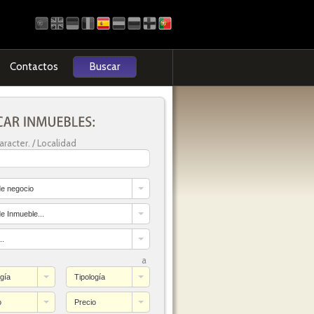
Contactos
Buscar
aracter. / Localidad
de negocio
de Inmueble...
..
a
ogía
Tipología
o
Precio