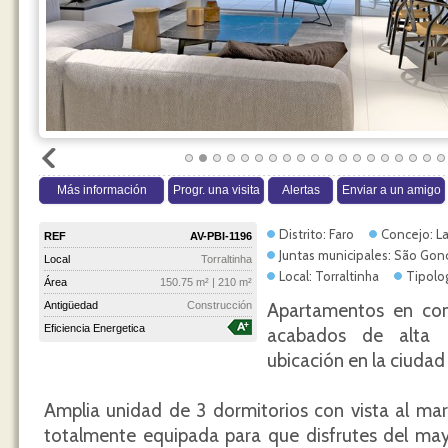
Más información
Progr. una visita
Alertas
Enviar a un amigo
Distrito: Faro
Concejo: L
REF
AV-PBI-1196
Juntas municipales: São Gon
Local
Torraltinha
Local: Torraltinha
Tipolog
Área
150.75 m² | 210 m²
Antigüedad
Construcción
Apartamentos en con
Eficiencia Energetica
acabados de alta c
ubicación en la ciudad
Amplia unidad de 3 dormitorios con vista al mar
totalmente equipada para que disfrutes del may