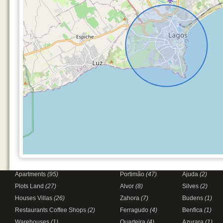
Apartments
(95)
Portimão
(47)
Ajuda
(2)
Plots Land
(27)
Alvor
(8)
Silves
(2)
Houses Villas
(26)
Zahora
(7)
Budens
(1)
Restaurants Coffee Shops
(2)
Ferragudo
(4)
Benfica
(1)
Warehouses
(1)
Quarteira
(4)
Azurara
(1)