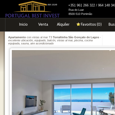
+351 961 266 322 / 964 148 
AMI-16149
Rua do Luar
8500-510 Portimão
Inicio
Venta
Alquiler
Favoritos (
0
)
Bus
Apartamento
con vistas al mar T3
Torraltinha São Gonçalo de Lagos
-
excelente ubicación, equipado, balcón, vistas al mar, piscina, cocina
equipada, sauna, aire acondicionado