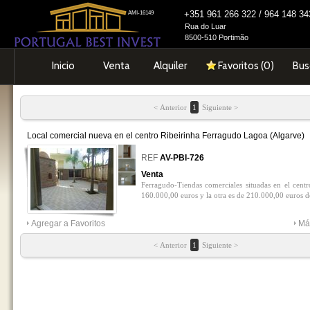
+351 961 266 322 / 964 148 
AMI-16149
Rua do Luar
8500-510 Portimão
Inicio
Venta
Alquiler
Favoritos (
0
)
Bus
< Anterior
1
Siguiente >
Local comercial nueva en el centro Ribeirinha Ferragudo Lagoa (Algarve)
0
REF
AV-PBI-726
Venta
Ferragudo-Tiendas comerciales situadas en el centr
160.000,00 euros y la otra es de 210.000,00 euros d
Agregar a Favoritos
Má
< Anterior
1
Siguiente >