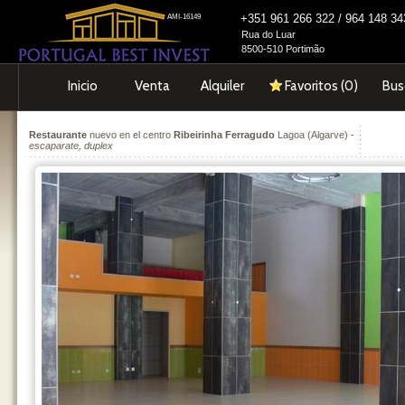
+351 961 266 322 / 964 148 
AMI-16149
Rua do Luar
8500-510 Portimão
Inicio
Venta
Alquiler
Favoritos (
0
)
Bus
Restaurante
nuevo en el centro
Ribeirinha Ferragudo
Lagoa (Algarve) -
escaparate, duplex