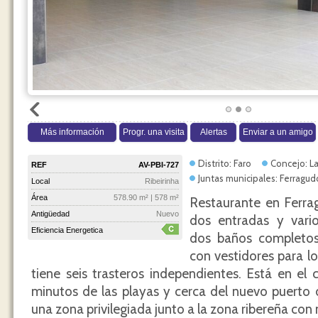
Más información
Progr. una visita
Alertas
Enviar a un amigo
Distrito: Faro
Concejo: La
REF
AV-PBI-727
Juntas municipales: Ferragud
Local
Ribeirinha
Área
578.90 m² | 578 m²
Restaurante en Ferra
Antigüedad
Nuevo
dos entradas y vario
Eficiencia Energetica
dos baños completos 
con vestidores para l
tiene seis trasteros independientes. Está en el 
minutos de las playas y cerca del nuevo puerto 
una zona privilegiada junto a la zona ribereña con 